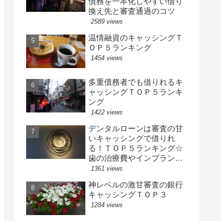
債務を一本化しやすい借り
換え先と審査通過のコツ
2589 views
温情融資のキャッシングＴ
ＯＰ５ランキング
1454 views
多重債務者でも借りれるキ
ャッシングＴＯＰ５ランキ
ング
1422 views
デンタルローンは審査の甘
いキャッシングで借りれ
る！ＴＯＰ５ランキング☆
歯の治療費やインプラン
ト、歯科矯正、ホワイトニ
1361 views
ングの費用は今すぐ借りれ
神レベルの激甘審査の銀行
る即日キャッシングで
キャッシングＴＯＰ３
1284 views