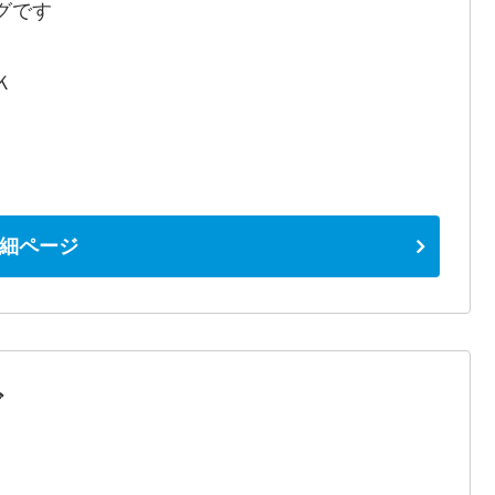
グです
Ｋ
細ページ
グ