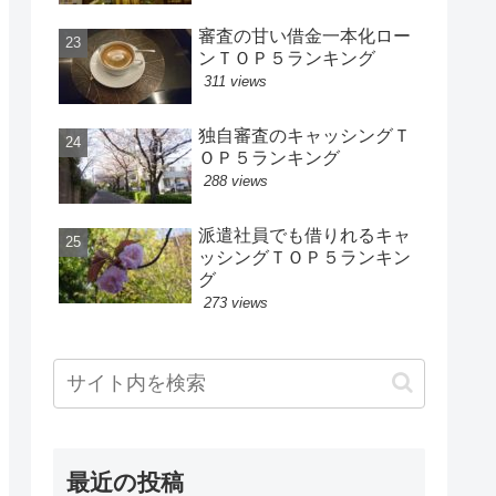
審査の甘い借金一本化ロー
ンＴＯＰ５ランキング
311 views
独自審査のキャッシングＴ
ＯＰ５ランキング
288 views
派遣社員でも借りれるキャ
ッシングＴＯＰ５ランキン
グ
273 views
最近の投稿