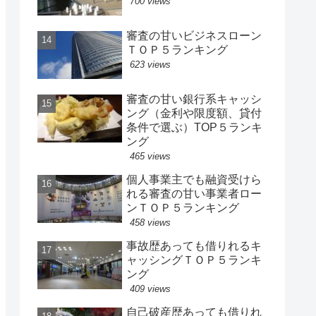
700 views
審査の甘いビジネスローン
ＴＯＰ５ランキング
623 views
審査の甘い銀行系キャッシ
ング（金利や限度額、貸付
条件で選ぶ）TOP５ランキ
ング
465 views
個人事業主でも融資受けら
れる審査の甘い事業者ロー
ンＴＯＰ５ランキング
458 views
事故歴あっても借りれるキ
ャッシングＴＯＰ５ランキ
ング
409 views
自己破産歴あっても借りれ