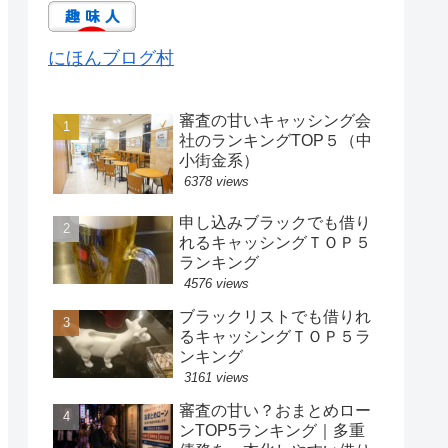
にほんブログ村
審査の甘いキャッシング会
社のランキングTOP５（中
小街金系）
6378 views
申し込みブラックでも借り
れるキャッシングＴＯＰ５
ランキング
4576 views
ブラックリストでも借りれ
るキャッシングＴＯＰ５ラ
ンキング
3161 views
審査の甘い？おまとめロー
ンTOP5ランキング｜多重