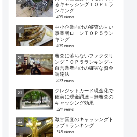
るキャッシングＴＯＰ５ラ
ンキング
403 views
中小企業向けの審査の甘い
事業者ローンＴＯＰ５ラン
キング
403 views
審査に落ちないファクタリ
ングＴＯＰ５ランキング～
自営業者向けの確実な資金
調達法
390 views
クレジットカード現金化で
確実に現金調達～無審査の
キャッシング効果
324 views
激甘審査のキャッシングト
ップ５ランキング
318 views