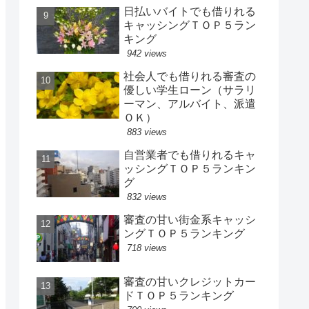
日払いバイトでも借りれる
キャッシングＴＯＰ５ラン
キング
942 views
社会人でも借りれる審査の
優しい学生ローン（サラリ
ーマン、アルバイト、派遣
ＯＫ）
883 views
自営業者でも借りれるキャ
ッシングＴＯＰ５ランキン
グ
832 views
審査の甘い街金系キャッシ
ングＴＯＰ５ランキング
718 views
審査の甘いクレジットカー
ドＴＯＰ５ランキング