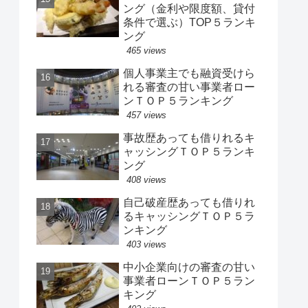
ング（金利や限度額、貸付
条件で選ぶ）TOP５ランキ
ング
465 views
個人事業主でも融資受けら
れる審査の甘い事業者ロー
ンＴＯＰ５ランキング
457 views
事故歴あっても借りれるキ
ャッシングＴＯＰ５ランキ
ング
408 views
自己破産歴あっても借りれ
るキャッシングＴＯＰ５ラ
ンキング
403 views
中小企業向けの審査の甘い
事業者ローンＴＯＰ５ラン
キング