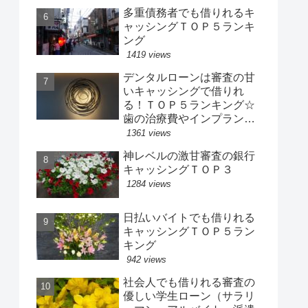
多重債務者でも借りれるキ
ャッシングＴＯＰ５ランキ
ング
1419 views
デンタルローンは審査の甘
いキャッシングで借りれ
る！ＴＯＰ５ランキング☆
歯の治療費やインプラン
ト、歯科矯正、ホワイトニ
1361 views
ングの費用は今すぐ借りれ
神レベルの激甘審査の銀行
る即日キャッシングで
キャッシングＴＯＰ３
1284 views
日払いバイトでも借りれる
キャッシングＴＯＰ５ラン
キング
942 views
社会人でも借りれる審査の
優しい学生ローン（サラリ