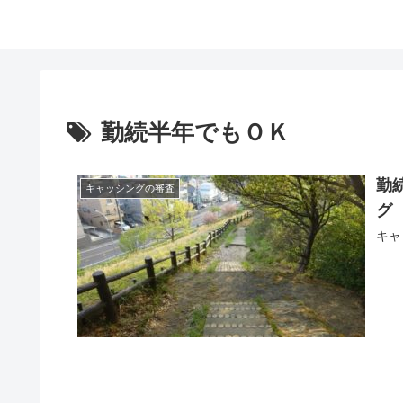
勤続半年でもＯＫ
勤
キャッシングの審査
グ
キャ