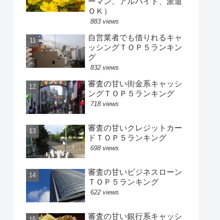
ーマン、アルバイト、派遣
ＯＫ）
883 views
自営業者でも借りれるキャ
ッシングＴＯＰ５ランキン
グ
832 views
審査の甘い街金系キャッシ
ングＴＯＰ５ランキング
718 views
審査の甘いクレジットカー
ドＴＯＰ５ランキング
698 views
審査の甘いビジネスローン
ＴＯＰ５ランキング
622 views
審査の甘い銀行系キャッシ