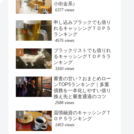
小街金系）
6377 views
申し込みブラックでも借り
れるキャッシングＴＯＰ５
ランキング
4575 views
ブラックリストでも借りれ
るキャッシングＴＯＰ５ラ
ンキング
3160 views
審査の甘い？おまとめロー
ンTOP5ランキング｜多重
債務を一本化しやすい借り
換え先と審査通過のコツ
2588 views
温情融資のキャッシングＴ
ＯＰ５ランキング
1453 views