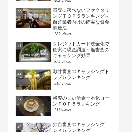
402 views
審査に落ちないファクタリ
ングＴＯＰ５ランキング～
自営業者向けの確実な資金
調達法
389 views
クレジットカード現金化で
確実に現金調達～無審査の
キャッシング効果
324 views
激甘審査のキャッシングト
ップ５ランキング
318 views
審査の甘い借金一本化ロー
ンＴＯＰ５ランキング
311 views
独自審査のキャッシングＴ
ＯＰ５ランキング